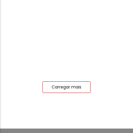
Livros
Livro De Química 7ª Classe
13.500,00
Kz
Add carrinho
Carregar mais