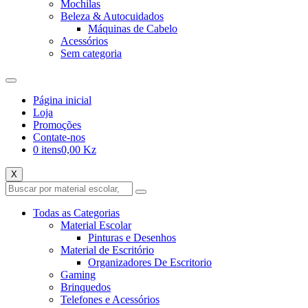
Mochilas
Beleza & Autocuidados
Máquinas de Cabelo
Acessórios
Sem categoria
Página inicial
Loja
Promoções
Contate-nos
0 itens
0,00 Kz
X
Todas as Categorias
Material Escolar
Pinturas e Desenhos
Material de Escritório
Organizadores De Escritorio
Gaming
Brinquedos
Telefones e Acessórios