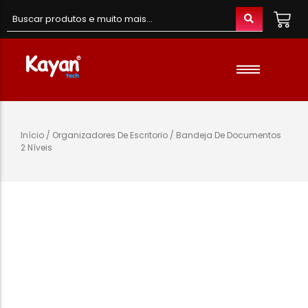
Material de Escritório
Material Escolar
Acessórios
Início
/
Organizadores De Escritorio
/ Bandeja De Documentos
2 Níveis
Material de Informatica
Colunas e Fones
Telefones e Acessórios
Telemóveis
Brinquedos
Oraimo
Gaming