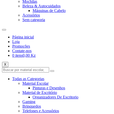
Mochilas
Beleza & Autocuidados
Máquinas de Cabelo
Acessórios
Sem categoria
Página inicial
Loja
Promoções
Contate-nos
0 itens
0,00 Kz
X
Todas as Categorias
Material Escolar
Pinturas e Desenhos
Material de Escritório
Organizadores De Escritorio
Gaming
Brinquedos
Telefones e Acessórios