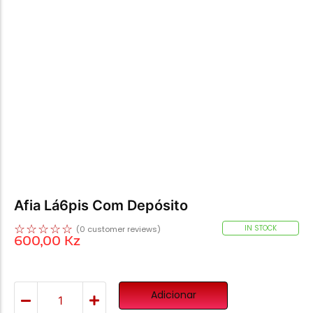
Afia Lá6pis Com Depósito
☆
☆
☆
☆
☆
IN STOCK
(
0
customer reviews)
600,00
Kz
Adicionar