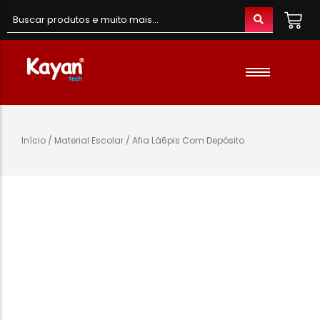
Material de Escritório
Material Escolar
Acessórios
Início
/
Material Escolar
/ Afia Lá6pis Com Depósito
Material de Informatica
Colunas e Fones
Telefones e Acessórios
Telemóveis
Brinquedos
Oraimo
Gaming