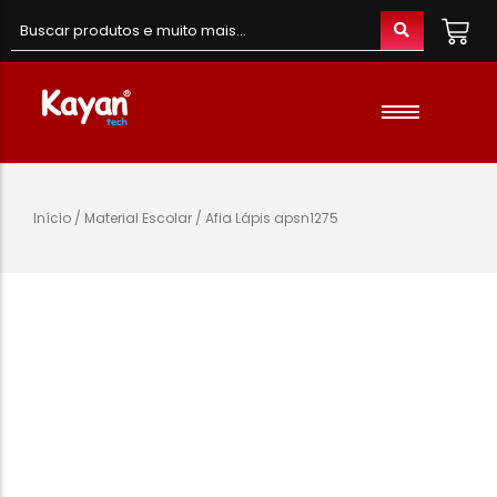
Material de Escritório
Material Escolar
Acessórios
Início
/
Material Escolar
/ Afia Lápis apsn1275
Material de Informatica
Colunas e Fones
Telefones e Acessórios
Telemóveis
Brinquedos
Oraimo
Gaming