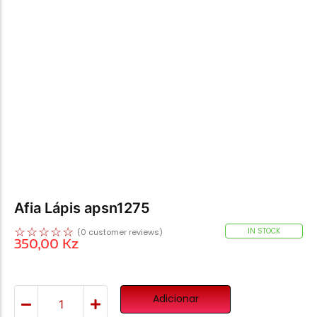
Afia Lápis apsn1275
☆
☆
☆
☆
☆
IN STOCK
(
0
customer reviews)
350,00
Kz
Adicionar