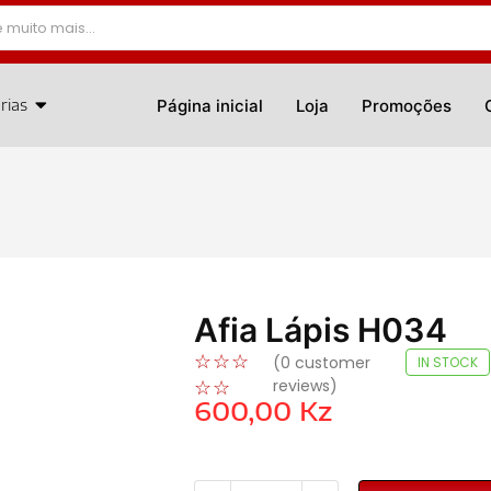
rias
Página inicial
Loja
Promoções
Afia Lápis H034
☆
☆
☆
(
0
customer
IN STOCK
reviews)
☆
☆
600,00
Kz