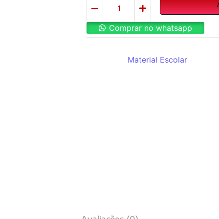
Comprar no whatsapp
REF:
H034
Categoria:
Material Escolar
Avaliações (0)