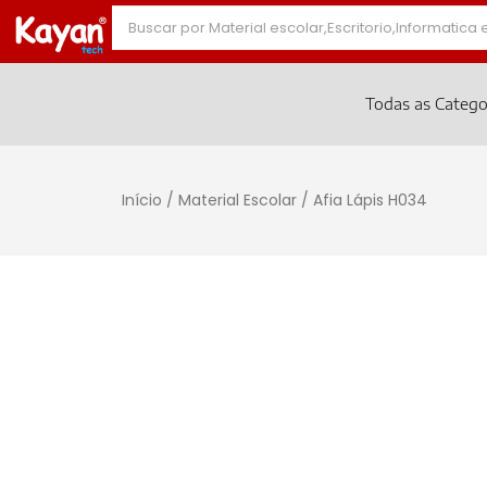
Todas as Catego
Início
/
Material Escolar
/ Afia Lápis H034