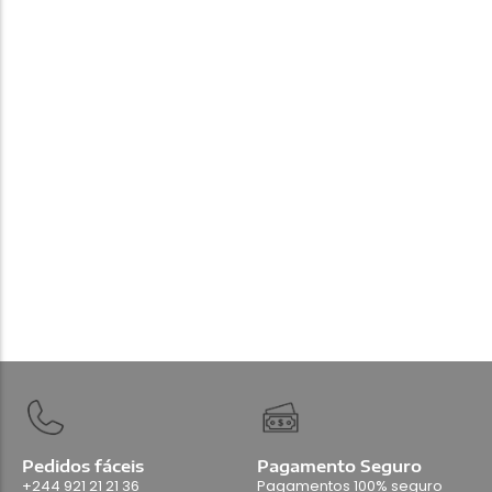
Acessórios
Dji Mic Mini 2
280.000,00
Kz
Add Carrinho
Pedidos fáceis
Pagamento Seguro
+244 921 21 21 36
Pagamentos 100% seguro