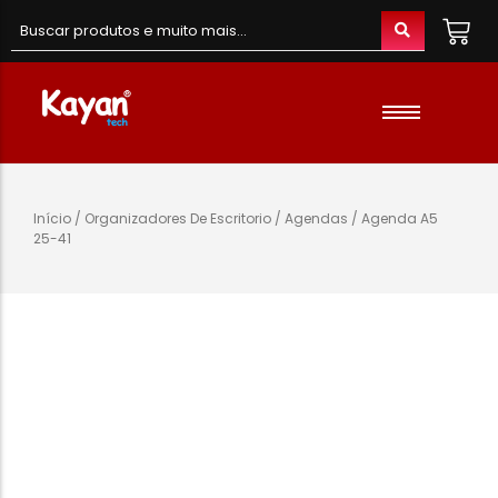
Material de Escritório
Material Escolar
Acessórios
Início
/
Organizadores De Escritorio
/
Agendas
/ Agenda A5
25-41
Material de Informatica
Colunas e Fones
Telefones e Acessórios
Telemóveis
Brinquedos
Oraimo
Gaming