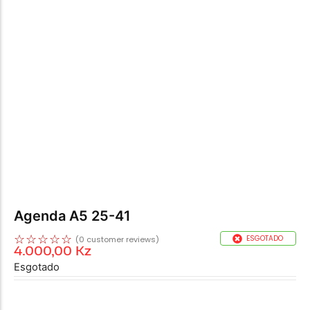
Agenda A5 25-41
☆
☆
☆
☆
☆
ESGOTADO
(
0
customer reviews)
4.000,00
Kz
Esgotado
REF:
25-41