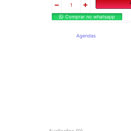
Comprar no whatsapp
REF:
8325
Categoria:
Agendas
Avaliações (0)