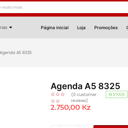
rias
Página inicial
Loja
Promoções
Agenda A5 8325
Agenda A5 8325
☆
☆
☆
(
0
customer
IN STOCK
reviews)
☆
☆
2.750,00
Kz