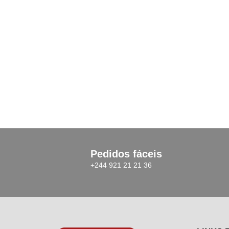
222.500,00
Kz
Add Carrinho
Pedidos fáceis
+244 921 21 21 36