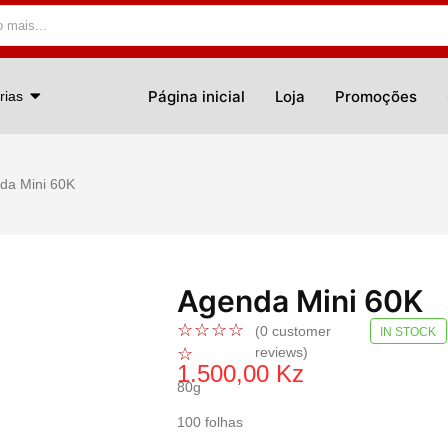
Página inicial
Loja
Promoções
rias
da Mini 60K
Agenda Mini 60K
☆
☆
☆
☆
(
0
customer
IN STOCK
☆
reviews)
1.500,00
Kz
80g
100 folhas