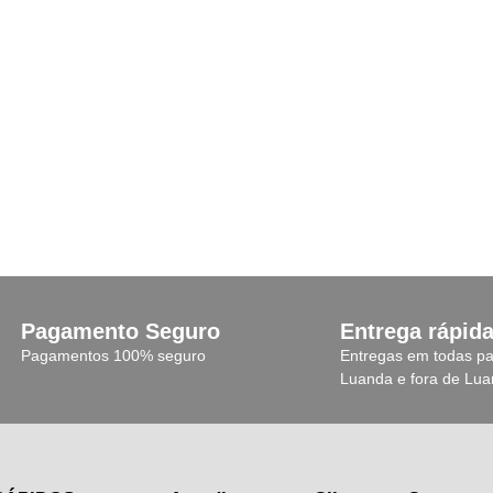
180.000,00
Kz
280.000,00
Kz
Add Carrinho
Add Carrinho
Pagamento Seguro
Entrega rápid
Pagamentos 100% seguro
Entregas em todas pa
Luanda e fora de Lu