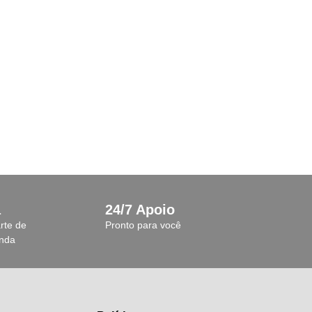
a
24/7 Apoio
rte de
Pronto para você
anda