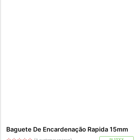
Baguete De Encardenação Rapida 15mm
☆
☆
☆
☆
☆
IN STOCK
(
0
customer reviews)