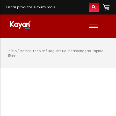
Material de Escritório
Material Escolar
Acessórios
Início
/
Material Escolar
/ Baguete De Encardenação Rapida
15mm
Material de Informatica
Colunas e Fones
Telefones e Acessórios
Telemóveis
Brinquedos
Oraimo
Gaming