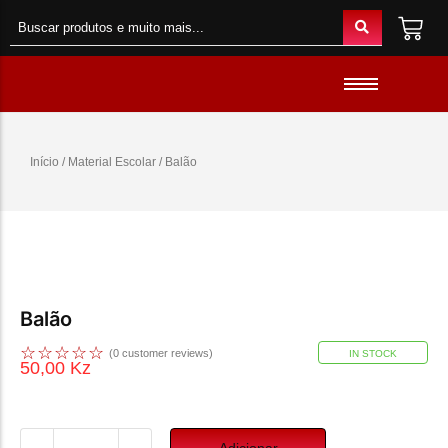
Material de Escritório
Material Escolar
Acessórios
Início
/
Material Escolar
/ Balão
Material de Informatica
Colunas e Fones
Telefones e Acessórios
Telemóveis
Brinquedos
Balão
Oraimo
☆
☆
☆
☆
☆
(
0
customer reviews)
IN STOCK
Gaming
50,00
Kz
Adicionar