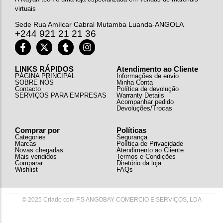
virtuais
Sede Rua Amílcar Cabral Mutamba Luanda-ANGOLA
+244 921 21 21 36
LINKS RÁPIDOS
Atendimento ao Cliente
PÁGINA PRINCIPAL
Informações de envio
SOBRE NÓS
Minha Conta
Contacto
Política de devolução
SERVIÇOS PARA EMPRESAS
Warranty Details
Acompanhar pedido
Devoluções/Trocas
Comprar por
Políticas
Categories
Segurança
Marcas
Política de Privacidade
Novas chegadas
Atendimento ao Cliente
Mais vendidos
Termos e Condições
Comparar
Diretório da loja
Wishlist
FAQs
© 2025 Criado com F.S ANGOBAY COMERCIO E SERVIÇOS, LDA