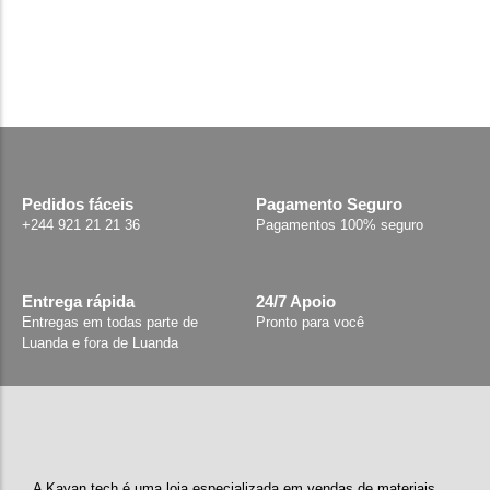
Pedidos fáceis
Pagamento Seguro
+244 921 21 21 36
Pagamentos 100% seguro
Entrega rápida
24/7 Apoio
Entregas em todas parte de
Pronto para você
Luanda e fora de Luanda
A Kayan tech é uma loja especializada em vendas de materiais