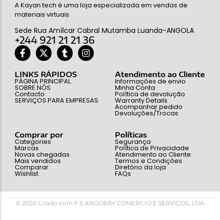
A Kayan tech é uma loja especializada em vendas de
materiais virtuais
Sede Rua Amílcar Cabral Mutamba Luanda-ANGOLA
+244 921 21 21 36
LINKS RÁPIDOS
Atendimento ao Cliente
PÁGINA PRINCIPAL
Informações de envio
SOBRE NÓS
Minha Conta
Contacto
Política de devolução
SERVIÇOS PARA EMPRESAS
Warranty Details
Acompanhar pedido
Devoluções/Trocas
Comprar por
Políticas
Categories
Segurança
Marcas
Política de Privacidade
Novas chegadas
Atendimento ao Cliente
Mais vendidos
Termos e Condições
Comparar
Diretório da loja
Wishlist
FAQs
© 2025 Criado com F.S ANGOBAY COMERCIO E SERVIÇOS, LDA