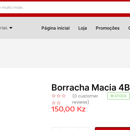
rias
Página inicial
Loja
Promoções
Borracha Macia 4B
☆
☆
☆
(
0
customer
IN STOCK
reviews)
☆
☆
150,00
Kz