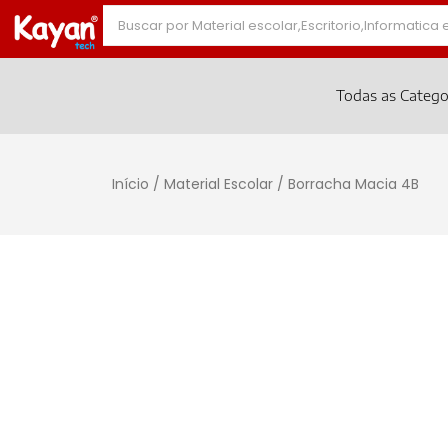
Todas as Catego
Início
/
Material Escolar
/ Borracha Macia 4B