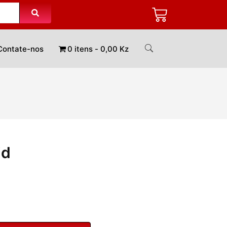
Contate-nos
0 itens
0,00 Kz
id