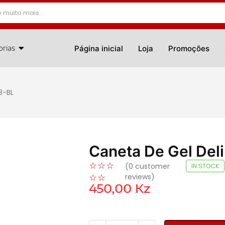
orias
Página inicial
Loja
Promoções
8-BL
Caneta De Gel Del
☆
☆
☆
(
0
customer
IN STOCK
reviews)
☆
☆
450,00
Kz