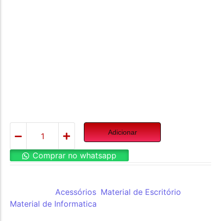
Projetor Sem Fio
Apresentador PPT
Slide
Caneta Laser
Adicionar
Comprar no whatsapp
REF:
2801G
Categorias:
Acessórios
,
Material de Escritório
,
Material de Informatica