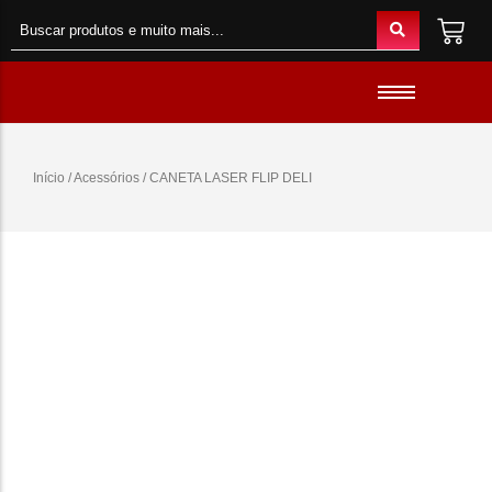
Material de Escritório
Material Escolar
Acessórios
Início
/
Acessórios
/ CANETA LASER FLIP DELI
Material de Informatica
Colunas e Fones
Telefones e Acessórios
Telemóveis
Brinquedos
Oraimo
Gaming