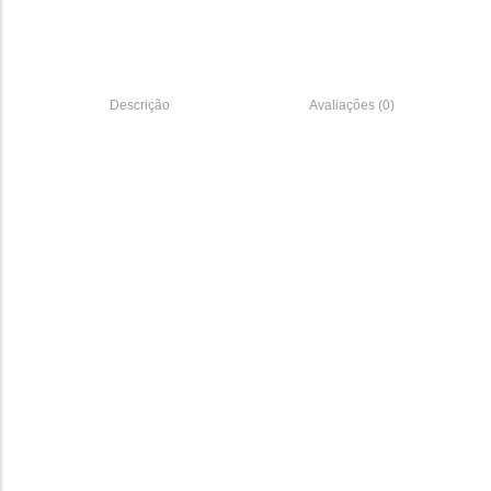
Descrição
Avaliações (0)
Material de Informatica
Monitor Hikvision 23.8´´ FHD Series F2 Home
152.000,00
Kz
Add Carrinho