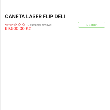
CANETA LASER FLIP DELI
☆
☆
☆
☆
☆
(
0
customer reviews)
IN STOCK
69.500,00
Kz
Ponteiro Laser
Recarregável
100 Metros
Controle Remoto de
Longa Distância