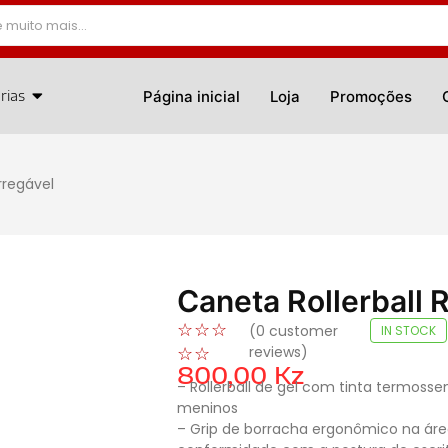
rias
Página inicial
Loja
Promoções
rregável
Caneta Rollerball 
☆
☆
☆
(
0
customer
IN STOCK
reviews)
☆
☆
800,00
Kz
– Rollerball de gel com tinta termoss
meninos
– Grip de borracha ergonômico na área