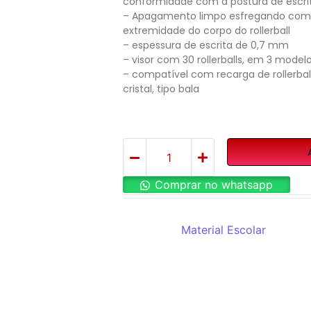
conformidade com a postura de escri
– Apagamento limpo esfregando com 
extremidade do corpo do rollerball
– espessura de escrita de 0,7 mm
– visor com 30 rollerballs, em 3 model
– compatível com recarga de rollerba
cristal, tipo bala
Comprar no whatsapp
REF:
AKPB75R2
Categoria:
Material Escolar