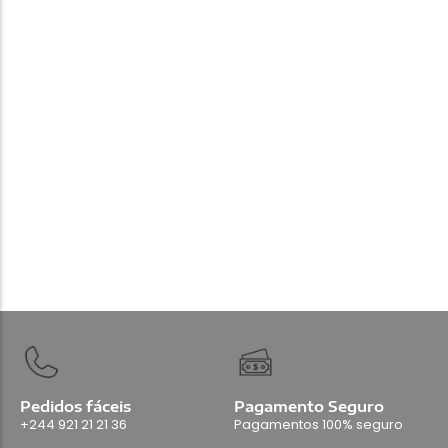
Acessórios
Dji Mic Mini 2
280.000,00
Kz
Add Carrinho
Pedidos fáceis
Pagamento Seguro
+244 921 21 21 36
Pagamentos 100% seguro