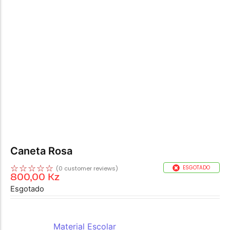
Caneta Rosa
☆
☆
☆
☆
☆
ESGOTADO
(
0
customer reviews)
800,00
Kz
Esgotado
REF:
A1041008
Categoria:
Material Escolar