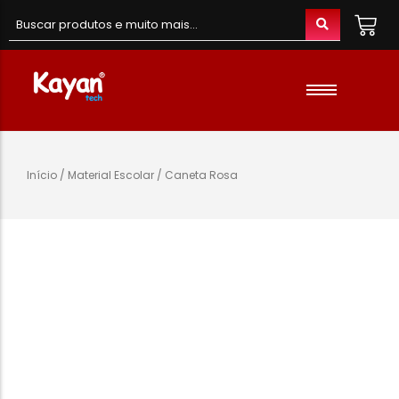
Material de Escritório
Material Escolar
Acessórios
Início
/
Material Escolar
/ Caneta Rosa
Material de Informatica
Colunas e Fones
Telefones e Acessórios
Telemóveis
Brinquedos
Oraimo
Gaming