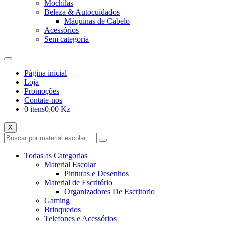
Mochilas
Beleza & Autocuidados
Máquinas de Cabelo
Acessórios
Sem categoria
Página inicial
Loja
Promoções
Contate-nos
0 itens
0,00 Kz
X
Todas as Categorias
Material Escolar
Pinturas e Desenhos
Material de Escritório
Organizadores De Escritorio
Gaming
Brinquedos
Telefones e Acessórios