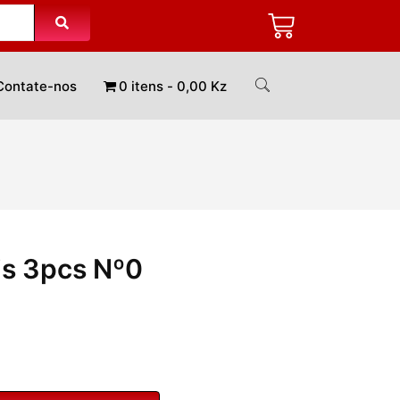
Contate-nos
0 itens
0,00 Kz
is 3pcs Nº0