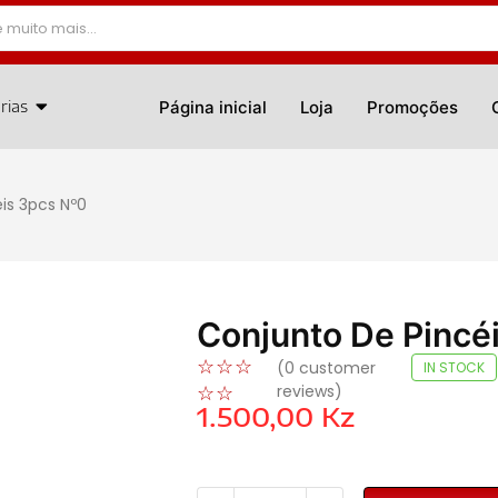
rias
Página inicial
Loja
Promoções
is 3pcs Nº0
Conjunto De Pincé
☆
☆
☆
(
0
customer
IN STOCK
reviews)
☆
☆
1.500,00
Kz