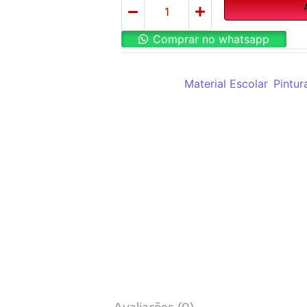
Comprar no whatsapp
REF:
VS195398
Categorias:
Material Escolar
,
Pintur
Avaliações (0)