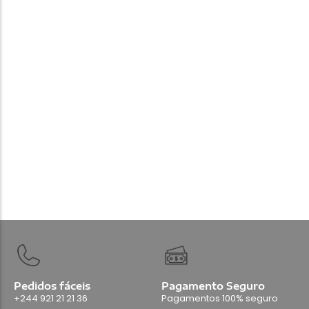
Acessórios
Dji Mic Mini 2
280.000,00
Kz
Add Carrinho
Pedidos fáceis
Pagamento Seguro
+244 921 21 21 36
Pagamentos 100% seguro