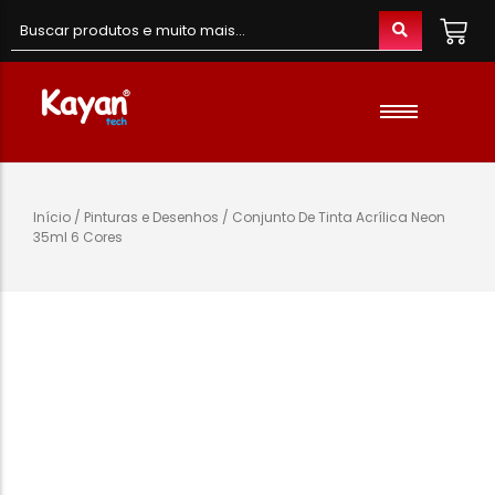
Material de Escritório
Material Escolar
Acessórios
Início
/
Pinturas e Desenhos
/ Conjunto De Tinta Acrílica Neon
35ml 6 Cores
Material de Informatica
Colunas e Fones
Telefones e Acessórios
Telemóveis
Brinquedos
Oraimo
Gaming