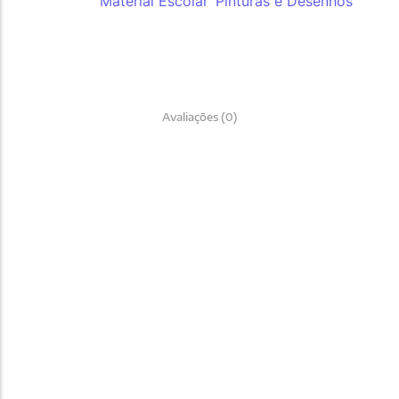
Categorias:
Material Escolar
,
Pinturas e Desenhos
Avaliações (0)