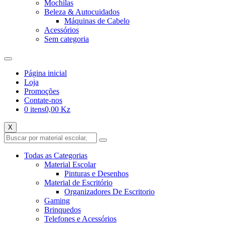
Mochilas
Beleza & Autocuidados
Máquinas de Cabelo
Acessórios
Sem categoria
Página inicial
Loja
Promoções
Contate-nos
0 itens
0,00 Kz
X
Todas as Categorias
Material Escolar
Pinturas e Desenhos
Material de Escritório
Organizadores De Escritorio
Gaming
Brinquedos
Telefones e Acessórios