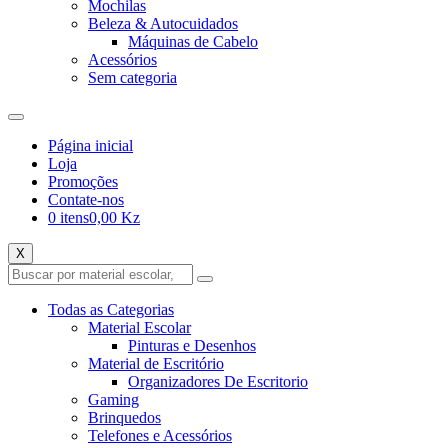
Mochilas
Beleza & Autocuidados
Máquinas de Cabelo
Acessórios
Sem categoria
Página inicial
Loja
Promoções
Contate-nos
0 itens
0,00 Kz
X
Todas as Categorias
Material Escolar
Pinturas e Desenhos
Material de Escritório
Organizadores De Escritorio
Gaming
Brinquedos
Telefones e Acessórios