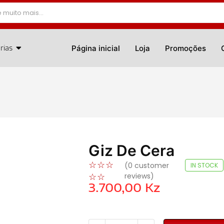
rias
Página inicial
Loja
Promoções
Giz De Cera
☆
☆
☆
(
0
customer
IN STOCK
reviews)
☆
☆
3.700,00
Kz