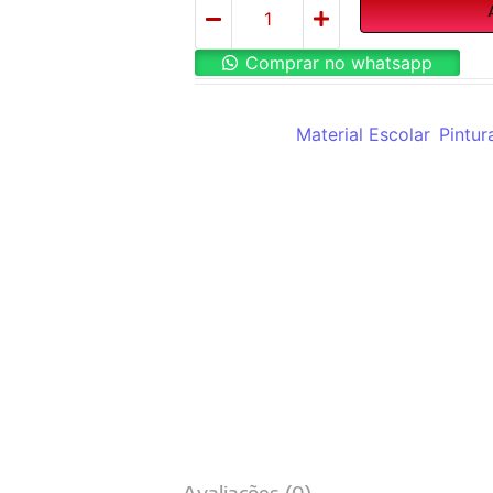
Comprar no whatsapp
REF:
C20010
Categorias:
Material Escolar
,
Pintur
Avaliações (0)