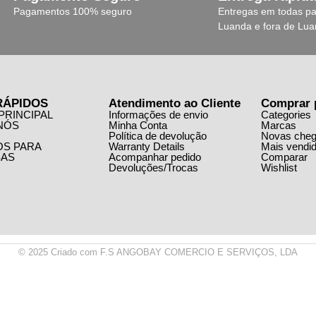
Pagamentos 100% seguro
Entregas em todas pa
Luanda e fora de Lu
RÁPIDOS
Atendimento ao Cliente
Comprar 
PRINCIPAL
Informações de envio
Categories
NÓS
Minha Conta
Marcas
Política de devolução
Novas che
OS PARA
Warranty Details
Mais vendi
AS
Acompanhar pedido
Comparar
Devoluções/Trocas
Wishlist
© 2025 Criado com F.S ANGOBAY COMERCIO E SERVIÇOS, LDA