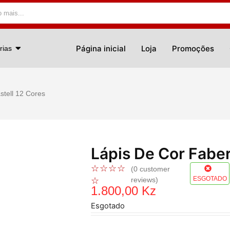
Página inicial
Loja
Promoções
rias
stell 12 Cores
Lápis De Cor Faber
☆
☆
☆
☆
(
0
customer
ESGOTADO
☆
reviews)
1.800,00
Kz
Esgotado
REF:
1761