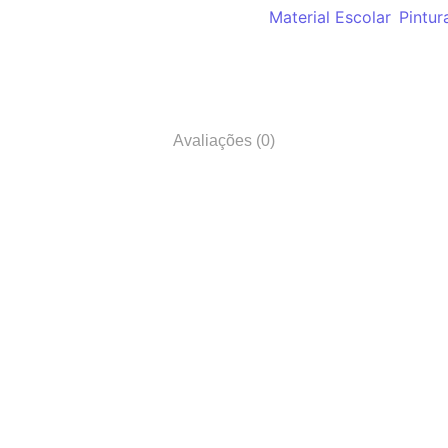
Categorias:
Material Escolar
,
Pintur
Avaliações (0)
Material de Informatica
Impressoras
 Home
Monitor Hikivision 27´´ FHD
Impressor
202.000,00
Kz
72.500,0
Add Carrinho
Ad