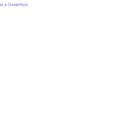
as e Desenhos
a Deskjet HP 2976
0
Kz
d Carrinho