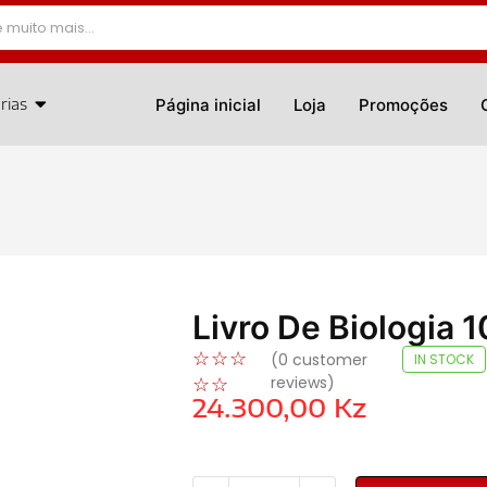
rias
Página inicial
Loja
Promoções
Livro De Biologia 
☆
☆
☆
(
0
customer
IN STOCK
reviews)
☆
☆
24.300,00
Kz