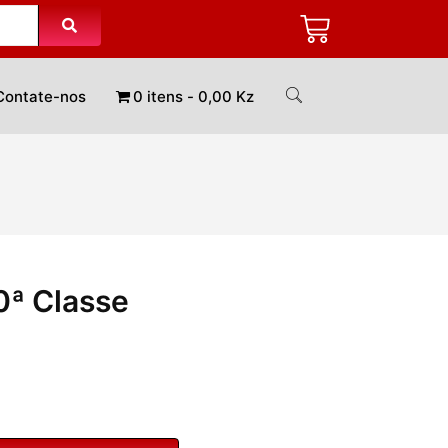
Contate-nos
0 itens
0,00 Kz
10ª Classe