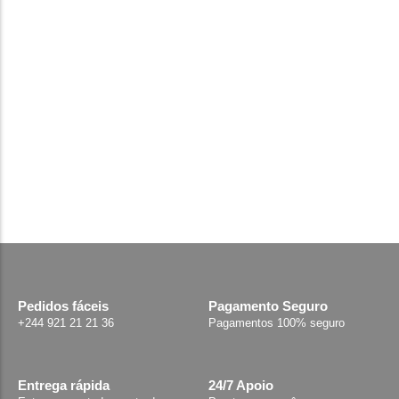
Dji Mic Mini 2
280.000,00
Kz
Add Carrinho
Pedidos fáceis
Pagamento Seguro
+244 921 21 21 36
Pagamentos 100% seguro
Entrega rápida
24/7 Apoio