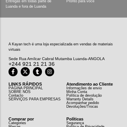
Entregas em todas parte de
Pronto para você
Luanda e fora de Luanda
A Kayan tech é uma loja especializada em vendas de materiais
virtuais
Sede Rua Amílcar Cabral Mutamba Luanda-ANGOLA
+244 921 21 21 36
LINKS RÁPIDOS
Atendimento ao Cliente
PÁGINA PRINCIPAL
Informações de envio
SOBRE NÓS
Minha Conta
Contacto
Política de devolução
SERVIÇOS PARA EMPRESAS
Warranty Details
Acompanhar pedido
Devoluções/Trocas
Comprar por
Políticas
Categories
Segurança
Marcas
Política de Privacidade