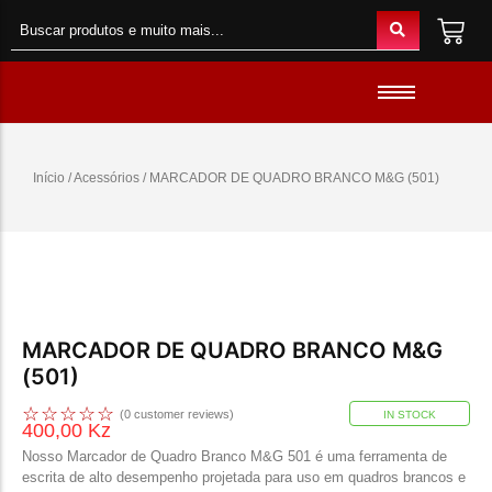
Material de Escritório
Material Escolar
Acessórios
Início
/
Acessórios
/ MARCADOR DE QUADRO BRANCO M&G (501)
Material de Informatica
Colunas e Fones
Telefones e Acessórios
Telemóveis
Brinquedos
MARCADOR DE QUADRO BRANCO M&G
Oraimo
(501)
Gaming
☆
☆
☆
☆
☆
(
0
customer reviews)
IN STOCK
400,00
Kz
Nosso Marcador de Quadro Branco M&G 501 é uma ferramenta de
escrita de alto desempenho projetada para uso em quadros brancos e