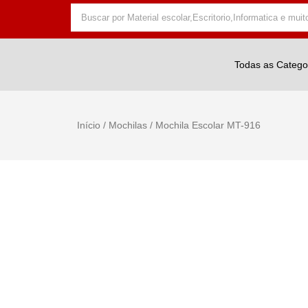
Todas as Catego
Início
/
Mochilas
/ Mochila Escolar MT-916