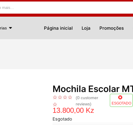
Página inicial
Loja
Promoções
rias
Mochila Escolar M
☆
☆
☆
☆
(
0
customer
ESGOTADO
☆
reviews)
13.800,00
Kz
Esgotado
REF:
MT-916