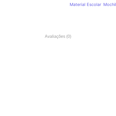
Categorias:
Material Escolar
,
Mochi
Avaliações (0)
Material de Informatica
Impressoras
 Home
Monitor Hikivision 27´´ FHD
Impressor
202.000,00
Kz
72.500,0
Add Carrinho
Ad