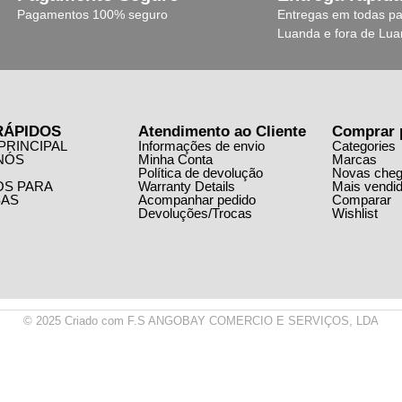
Pagamentos 100% seguro
Entregas em todas pa
Luanda e fora de Lu
RÁPIDOS
Atendimento ao Cliente
Comprar 
PRINCIPAL
Informações de envio
Categories
NÓS
Minha Conta
Marcas
Política de devolução
Novas che
OS PARA
Warranty Details
Mais vendi
AS
Acompanhar pedido
Comparar
Devoluções/Trocas
Wishlist
© 2025 Criado com F.S ANGOBAY COMERCIO E SERVIÇOS, LDA