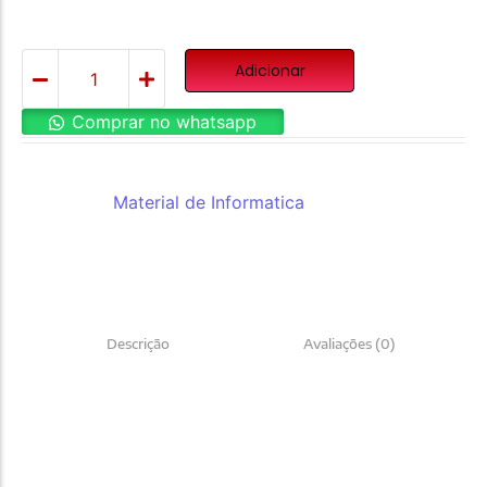
Adicionar
Comprar no whatsapp
REF:
DS-D5027F3-2P2
Categoria:
Material de Informatica
Descrição
Avaliações (0)