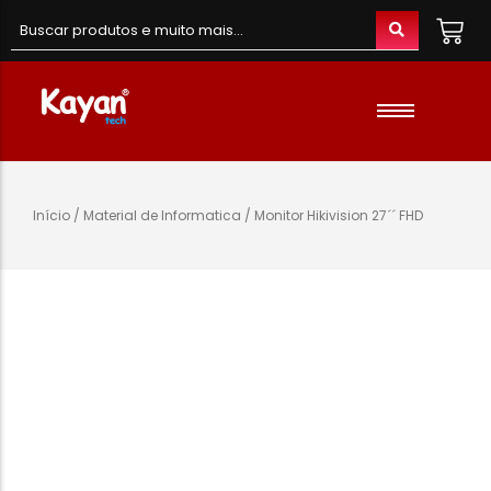
Material de Escritório
Material Escolar
Acessórios
Início
/
Material de Informatica
/ Monitor Hikivision 27´´ FHD
Material de Informatica
Colunas e Fones
Telefones e Acessórios
Telemóveis
Brinquedos
Oraimo
Gaming