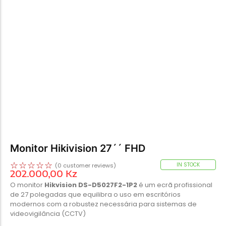
Monitor Hikivision 27´´ FHD
☆
☆
☆
☆
☆
IN STOCK
(
0
customer reviews)
202.000,00
Kz
O monitor
Hikvision DS-D5027F2-1P2
é um ecrã profissional
de 27 polegadas que equilibra o uso em escritórios
modernos com a robustez necessária para sistemas de
videovigilância (CCTV)