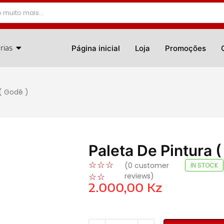
rias
Página inicial
Loja
Promoções
 ( Godê )
Paleta De Pintura (
☆
☆
☆
(
0
customer
IN STOCK
reviews)
☆
☆
2.000,00
Kz