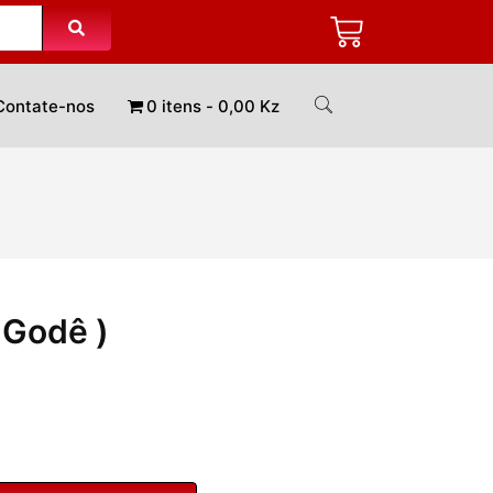
Contate-nos
0 itens
0,00 Kz
 Godê )