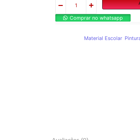
Comprar no whatsapp
REF:
Al6034
Categorias:
Material Escolar
,
Pintur
Avaliações (0)