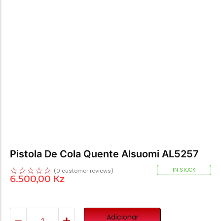
Pistola De Cola Quente Alsuomi AL5257
☆
☆
☆
☆
☆
IN STOCK
(
0
customer reviews)
6.500,00
Kz
Adicionar