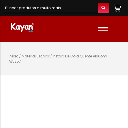
Material de Escritório
Material Escolar
Acessórios
Início
/
Material Escolar
/ Pistola De Cola Quente Alsuomi
AL5257
Material de Informatica
Colunas e Fones
Telefones e Acessórios
Telemóveis
Brinquedos
Oraimo
Gaming