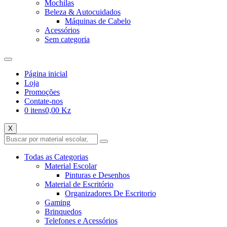
Mochilas
Beleza & Autocuidados
Máquinas de Cabelo
Acessórios
Sem categoria
Página inicial
Loja
Promoções
Contate-nos
0 itens
0,00 Kz
X
Todas as Categorias
Material Escolar
Pinturas e Desenhos
Material de Escritório
Organizadores De Escritorio
Gaming
Brinquedos
Telefones e Acessórios