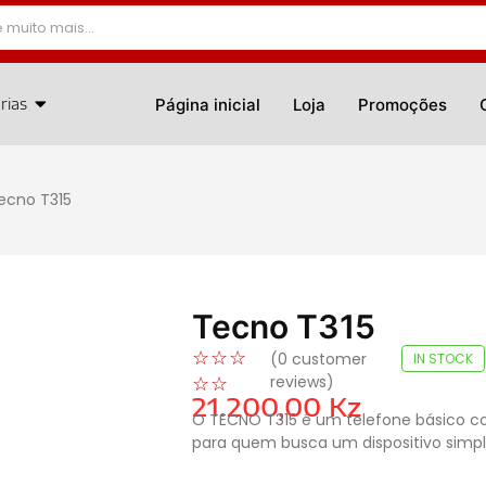
rias
Página inicial
Loja
Promoções
ecno T315
Tecno T315
☆
☆
☆
(
0
customer
IN STOCK
reviews)
☆
☆
21.200,00
Kz
O TECNO T315 é um telefone básico co
para quem busca um dispositivo simpl