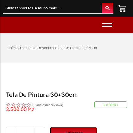
Material de Escritório
Material Escolar
Acessórios
Início
/
Pinturas e Desenhos
/ Tela De Pintura 30*30cm
Material de Informatica
Colunas e Fones
Telefones e Acessórios
Telemóveis
Brinquedos
Tela De Pintura 30*30cm
Oraimo
☆
☆
☆
☆
☆
(
0
customer reviews)
IN STOCK
Gaming
3.500,00
Kz
Adicionar