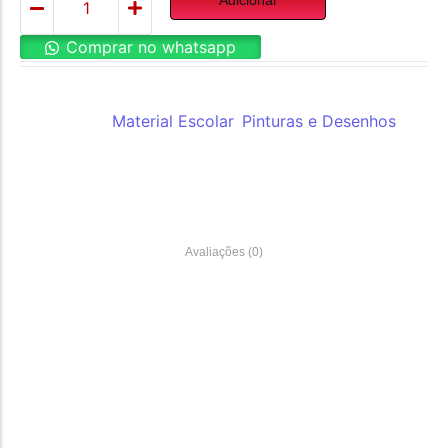
Comprar no whatsapp
REF:
AL6064
Categorias:
Material Escolar
,
Pinturas e Desenhos
Avaliações (0)
Material de Informatica