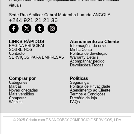
virtuais
Sede Rua Amílcar Cabral Mutamba Luanda-ANGOLA
+244 921 21 21 36
LINKS RÁPIDOS
Atendimento ao Cliente
PÁGINA PRINCIPAL
Informações de envio
SOBRE NÓS
Minha Conta
Contacto
Política de devolução
SERVIÇOS PARA EMPRESAS
Warranty Details
Acompanhar pedido
Devoluções/Trocas
Comprar por
Políticas
Categories
Segurança
Marcas
Política de Privacidade
Novas chegadas
Atendimento ao Cliente
Mais vendidos
Termos e Condições
Comparar
Diretório da loja
Wishlist
FAQs
© 2025 Criado com F.S ANGOBAY COMERCIO E SERVIÇOS, LDA