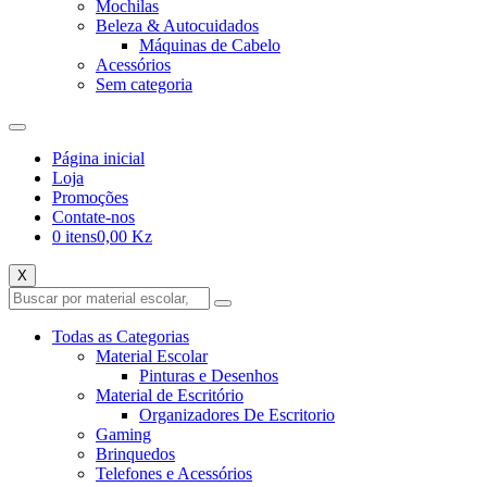
Mochilas
Beleza & Autocuidados
Máquinas de Cabelo
Acessórios
Sem categoria
Página inicial
Loja
Promoções
Contate-nos
0 itens
0,00 Kz
X
Todas as Categorias
Material Escolar
Pinturas e Desenhos
Material de Escritório
Organizadores De Escritorio
Gaming
Brinquedos
Telefones e Acessórios