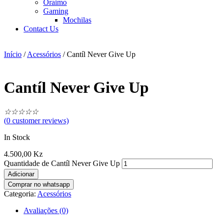
Oraimo
Gaming
Mochilas
Contact Us
Início
/
Acessórios
/ Cantíl Never Give Up
Cantíl Never Give Up
☆
☆
☆
☆
☆
(
0
customer reviews)
In Stock
4.500,00
Kz
Quantidade de Cantíl Never Give Up
Adicionar
Comprar no whatsapp
Categoria:
Acessórios
Avaliações (0)