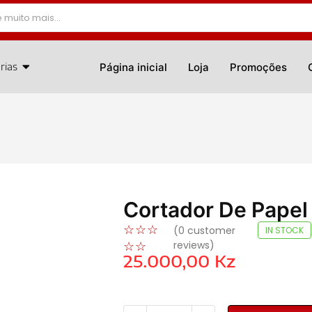
rias
Página inicial
Loja
Promoções
Cortador De Papel
☆
☆
☆
(
0
customer
IN STOCK
reviews)
☆
☆
25.000,00
Kz