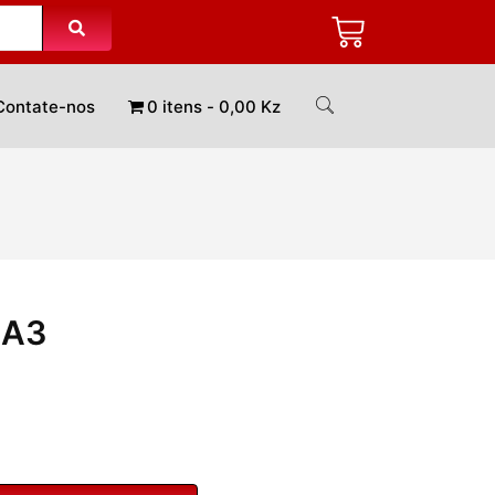
Contate-nos
0 itens
0,00 Kz
 A3