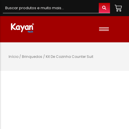
Material de Escritório
Material Escolar
Acessórios
Início
/
Brinquedos
/ Kit De Cozinha Counter Suit
Material de Informatica
Colunas e Fones
Telefones e Acessórios
Telemóveis
Brinquedos
Oraimo
Gaming