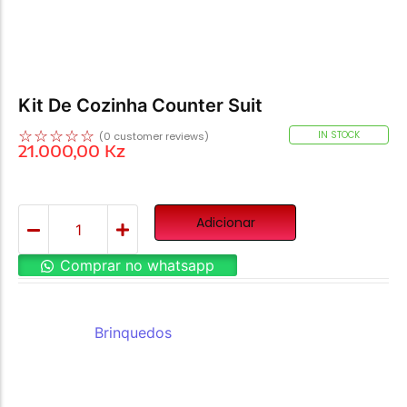
Kit De Cozinha Counter Suit
☆
☆
☆
☆
☆
IN STOCK
(
0
customer reviews)
21.000,00
Kz
Adicionar
Comprar no whatsapp
REF:
BQ-58
Categoria:
Brinquedos