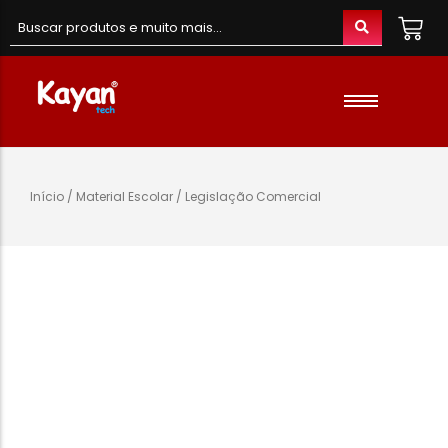
Material de Escritório
Material Escolar
Acessórios
Início
/
Material Escolar
/ Legislação Comercial
Material de Informatica
Colunas e Fones
Telefones e Acessórios
Telemóveis
Brinquedos
Oraimo
Gaming