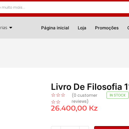
rias
Página inicial
Loja
Promoções
Livro De Filosofia 
☆
☆
☆
(
0
customer
IN STOCK
reviews)
☆
☆
26.400,00
Kz