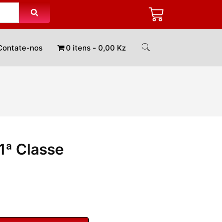
Contate-nos
0 itens
0,00 Kz
11ª Classe