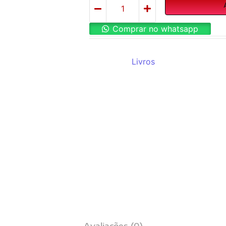
Comprar no whatsapp
REF:
8658
Categoria:
Livros
Avaliações (0)