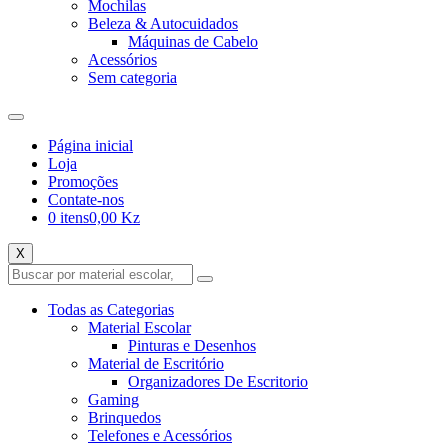
Mochilas
Beleza & Autocuidados
Máquinas de Cabelo
Acessórios
Sem categoria
Página inicial
Loja
Promoções
Contate-nos
0 itens
0,00 Kz
X
Todas as Categorias
Material Escolar
Pinturas e Desenhos
Material de Escritório
Organizadores De Escritorio
Gaming
Brinquedos
Telefones e Acessórios