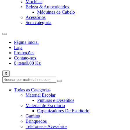
Mochilas
Beleza & Autocuidados
Máquinas de Cabelo
Acessórios
Sem categoria
Página inicial
Loja
Promoções
Contate-nos
0 itens
0,00 Kz
X
Todas as Categorias
Material Escolar
Pinturas e Desenhos
Material de Escritório
Organizadores De Escritorio
Gaming
Brinquedos
Telefones e Acessórios