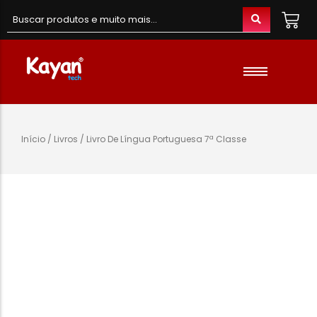
Material de Escritório
Material Escolar
Acessórios
Início
/
Livros
/ Livro De Língua Portuguesa 7ª Classe
Material de Informatica
Colunas e Fones
Telefones e Acessórios
Telemóveis
Brinquedos
Oraimo
Gaming