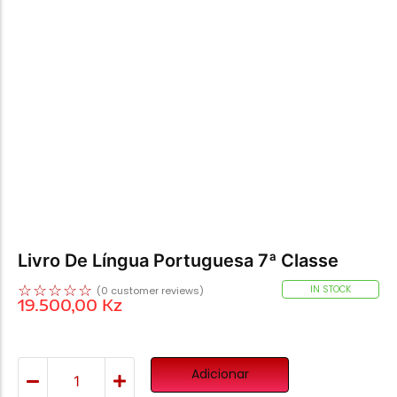
Livro De Língua Portuguesa 7ª Classe
☆
☆
☆
☆
☆
IN STOCK
(
0
customer reviews)
19.500,00
Kz
Adicionar