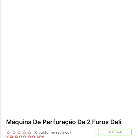
Máquina De Perfuração De 2 Furos Deli
☆
☆
☆
☆
☆
IN STOCK
(
0
customer reviews)
49.800,00
Kz