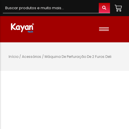
Material de Escritório
Material Escolar
Acessórios
Início
/
Acessórios
/ Máquina De Perfuração De 2 Furos Deli
Material de Informatica
Colunas e Fones
Telefones e Acessórios
Telemóveis
Brinquedos
Oraimo
Gaming